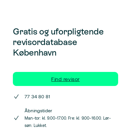
Gratis og uforpligtende
revisordatabase
København
Find revisor
77 34 80 81
Åbningstider
Man-tor: kl. 9.00-17.00. Fre: kl. 9.00-16.00. Lør-
søn: Lukket.